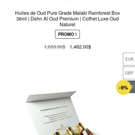
Huiles de Oud Pure Grade Malaki Rainforest Box
36ml | Dehn Al Oud Premium | Coffret Luxe Oud
Naturel
PROMO !
Le
Le
1,650.00
$
1,482.00
$
prix
prix
EUR
initial
actuel
était :
est :
GBP
1,650.00$.
1,482.00$.
-9%
USD