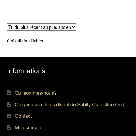
initial
actuel
était :
est :
1,104.00$.
882.00$.
Trié
6 résultats affichés
du
plus
récent
au
Informations
plus
ancien
Qui sommes-nous?
Ce que nos clients disent de Sabily Collection Oud…
Contact
Mon compte