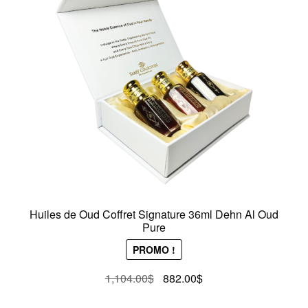
Huiles de Oud Coffret Signature 36ml Dehn Al Oud
Pure
PROMO !
Le
Le
1,104.00
$
882.00
$
prix
prix