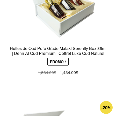
Huiles de Oud Pure Grade Malaki Serenity Box 36ml
| Dehn Al Oud Premium | Coffret Luxe Oud Naturel
PROMO !
Le
Le
1,584.00
$
1,434.00
$
prix
prix
initial
actuel
était :
est :
1,584.00$.
1,434.00$.
-20%