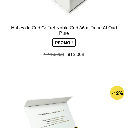
Huiles de Oud Coffret Noble Oud 36ml Dehn Al Oud
Pure
PROMO !
Le
Le
1,116.00
$
912.00
$
prix
prix
initial
actuel
était :
est :
1,116.00$.
912.00$.
-12%