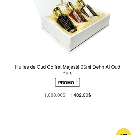
Huiles de Oud Coffret Majesté 36ml Dehn Al Oud
Pure
PROMO !
Le
Le
1,680.00
$
1,482.00
$
prix
prix
initial
actuel
était :
est :
1,680.00$.
1,482.00$.