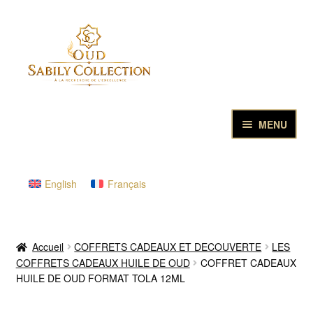
Aller
Aller
à
au
la
contenu
navigation
MENU
ACCUEIL
English
Français
HUILES DE OUD PURE & PARFUMS
LES ENCENS D’EXCELLENCE
Accueil
COFFRETS CADEAUX ET DECOUVERTE
LES
COFFRETS CADEAUX HUILE DE OUD
COFFRET CADEAUX
COFFRETS CADEAUX ET DECOUVERTE
HUILE DE OUD FORMAT TOLA 12ML
ECHANTILLONS DE OUD