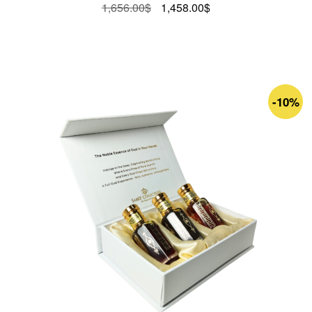
Le
Le
1,656.00
$
1,458.00
$
prix
prix
initial
actuel
était :
est :
1,656.00$.
1,458.00$.
-10%