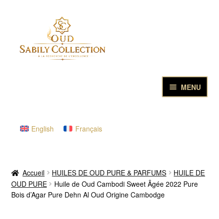
Aller
Aller
à
au
la
contenu
navigation
MENU
ACCUEIL
English
Français
HUILES DE OUD PURE & PARFUMS
LES ENCENS D’EXCELLENCE
Accueil
HUILES DE OUD PURE & PARFUMS
HUILE DE
OUD PURE
Huile de Oud Cambodi Sweet Âgée 2022 Pure
COFFRETS CADEAUX ET DECOUVERTE
Bois d’Agar Pure Dehn Al Oud Origine Cambodge
ECHANTILLONS DE OUD