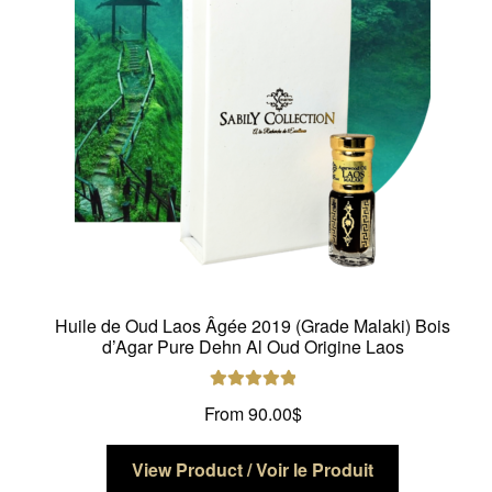
être
choisies
sur
la
page
du
produit
Huile de Oud Laos Âgée 2019 (Grade Malaki) Bois
d’Agar Pure Dehn Al Oud Origine Laos
Note
5.00
sur
From
90.00
$
5
Ce
View Product / Voir le Produit
produit