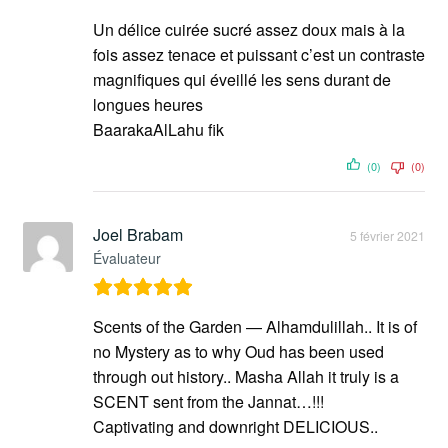
Un délice cuirée sucré assez doux mais à la
fois assez tenace et puissant c’est un contraste
magnifiques qui éveillé les sens durant de
longues heures
BaarakaAlLahu fik
(0)
(0)
Joel Brabam
5 février 2021
Évaluateur
Scents of the Garden — Alhamdulillah.. It is of
no Mystery as to why Oud has been used
through out history.. Masha Allah it truly is a
SCENT sent from the Jannat…!!!
Captivating and downright DELICIOUS..