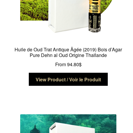
Huile de Oud Trat Antique Âgée (2019) Bois d’Agar
Pure Dehn al Oud Origine Thaïlande
From
94.80
$
Ce
View Product / Voir le Produit
produit
a
plusieurs
variations.
Les
options
peuvent