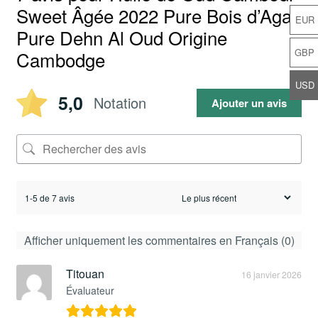
Sweet Âgée 2022 Pure Bois d’Agar
EUR
Pure Dehn Al Oud Origine
GBP
Cambodge
USD
5,0
Notation
Ajouter un avis
1-5 de 7 avis
Afficher uniquement les commentaires en Français (0)
Titouan
16 janvier 2026
Évaluateur