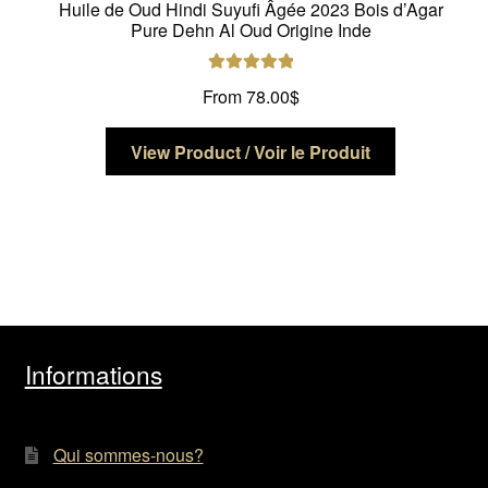
Huile de Oud Hindi Suyufi Âgée 2023 Bois d’Agar
Pure Dehn Al Oud Origine Inde
Note
5.00
sur
From
78.00
$
5
Ce
View Product / Voir le Produit
produit
a
plusieurs
variations.
Les
options
peuvent
être
Informations
choisies
sur
la
Qui sommes-nous?
page