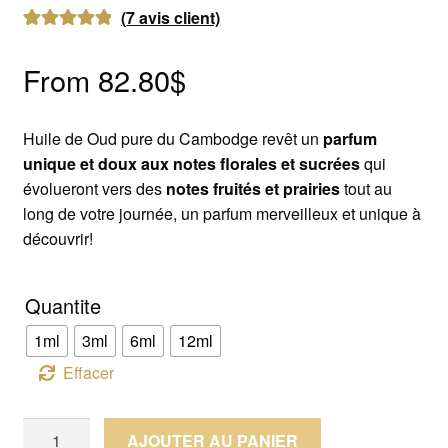
(
7
avis client)
Noté
7
5.00
sur
5 basé sur
From
82.80
$
notations
client
Huile de Oud pure du Cambodge revêt un
parfum
unique et doux aux notes florales et sucrées
qui
évolueront vers des
notes fruités et prairies
tout au
long de votre journée, un parfum merveilleux et unique à
découvrir!
Quantite
1ml
3ml
6ml
12ml
Effacer
quantité
AJOUTER AU PANIER