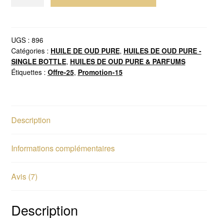
de
Huile
de
Oud
UGS :
896
Catégories :
HUILE DE OUD PURE
,
HUILES DE OUD PURE -
Cambodi
SINGLE BOTTLE
,
HUILES DE OUD PURE & PARFUMS
Sweet
Étiquettes :
Offre-25
,
Promotion-15
Âgée
2022
Pure
Bois
Description
d’Agar
Pure
Informations complémentaires
Dehn
Al
Oud
Avis (7)
Origine
Cambodge
Description