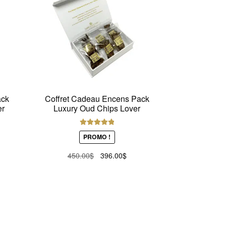
ack
Coffret Cadeau Encens Pack
er
Luxury Oud Chips Lover
Note
5.00
sur
PROMO !
5
Le
Le
450.00
$
396.00
$
el
prix
prix
initial
actuel
.00$.
était :
est :
450.00$.
396.00$.