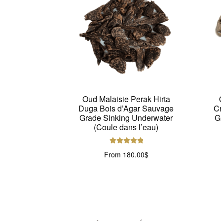
Oud Malaisie Perak Hirta
Duga Bois d’Agar Sauvage
C
Grade Sinking Underwater
G
(Coule dans l’eau)
Note
5.00
sur
From
180.00
$
5