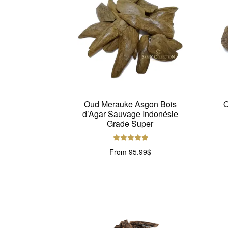
Oud Merauke Asgon Bois
O
d’Agar Sauvage Indonésie
Grade Super
Note
5.00
sur
From
95.99
$
5