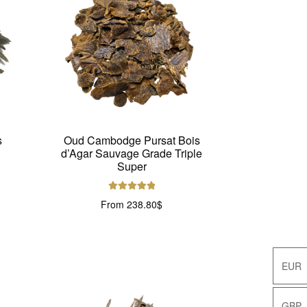
s
Oud Cambodge Pursat Bois
d’Agar Sauvage Grade Triple
Super
Note
5.00
sur
From
238.80
$
5
EUR
EUR
GBP
GBP