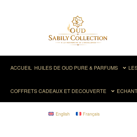
Aller
Aller
à
au
la
contenu
navigation
ACCUEIL
HUILES DE OUD PURE & PARFUMS
LE
COFFRETS CADEAUX ET DECOUVERTE
ECHANT
English
Français