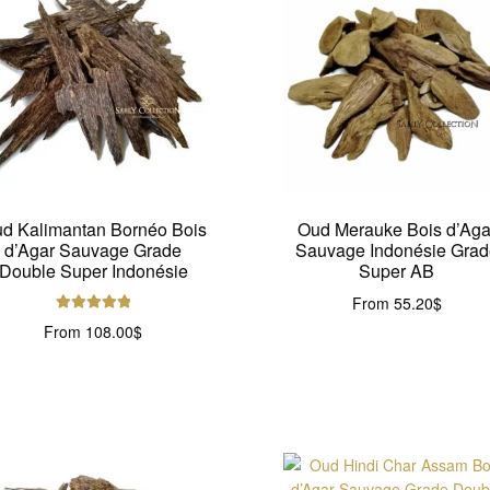
d Kalimantan Bornéo Bois
Oud Merauke Bois d’Aga
d’Agar Sauvage Grade
Sauvage Indonésie Grad
Double Super Indonésie
Super AB
From
55.20
$
Note
5.00
sur
From
108.00
$
5