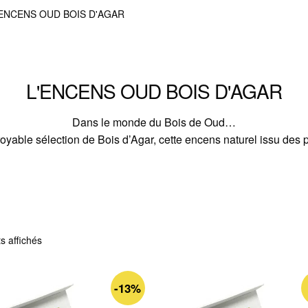
'ENCENS OUD BOIS D'AGAR
L'ENCENS OUD BOIS D'AGAR
Dans le monde du Bois de Oud…
oyable sélection de Bois d’Agar, cette encens naturel issu des p
Trié
ts affichés
du
plus
récent
-13%
au