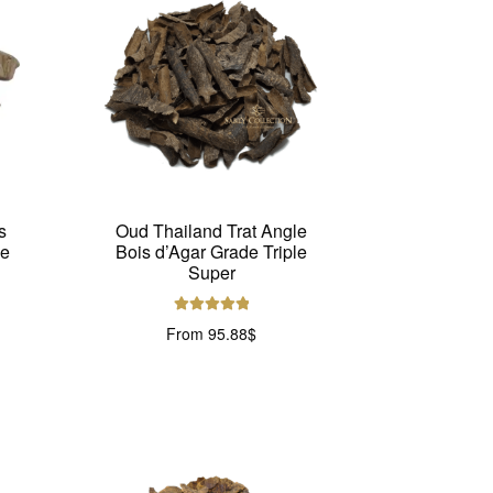
s
Oud Thailand Trat Angle
ie
Bois d’Agar Grade Triple
Super
Note
5.00
sur
From
95.88
$
5