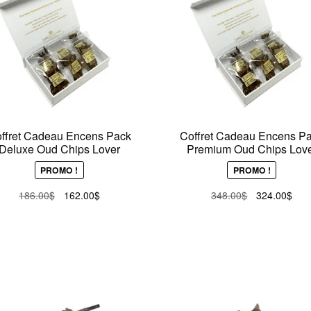
plus
ancien
ffret Cadeau Encens Pack
Coffret Cadeau Encens P
Deluxe Oud Chips Lover
Premium Oud Chips Lov
PROMO !
PROMO !
Le
Le
Le
Le
186.00
$
162.00
$
348.00
$
324.00
$
prix
prix
prix
prix
initial
actuel
initial
actu
était :
est :
était :
est :
186.00$.
162.00$.
348.00$.
324