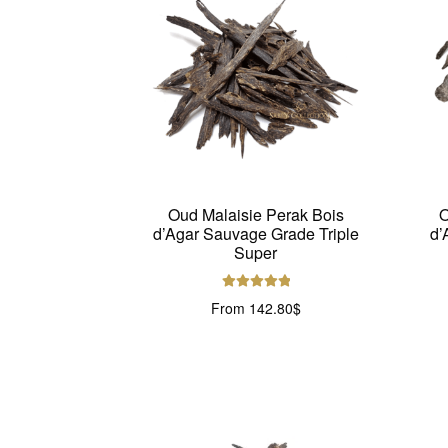
Oud Malaisie Perak Bois
O
d’Agar Sauvage Grade Triple
d’
Super
Note
5.00
sur
From
142.80
$
5