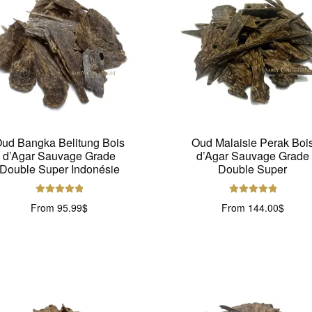
ud Bangka Belitung Bois
Oud Malaisie Perak Boi
d’Agar Sauvage Grade
d’Agar Sauvage Grade
Double Super Indonésie
Double Super
Note
5.00
sur
Note
5.00
sur
From
95.99
$
From
144.00
$
5
5