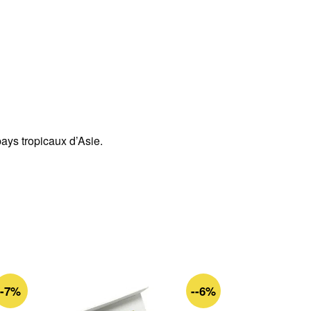
ays tropicaux d’Asie.
-7%
--6%