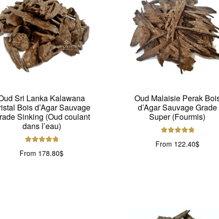
Oud Sri Lanka Kalawana
Oud Malaisie Perak Boi
ristal Bois d’Agar Sauvage
d’Agar Sauvage Grade
rade Sinking (Oud coulant
Super (Fourmis)
dans l’eau)
Note
5.00
sur
From
122.40
$
Note
5.00
sur
5
From
178.80
$
5