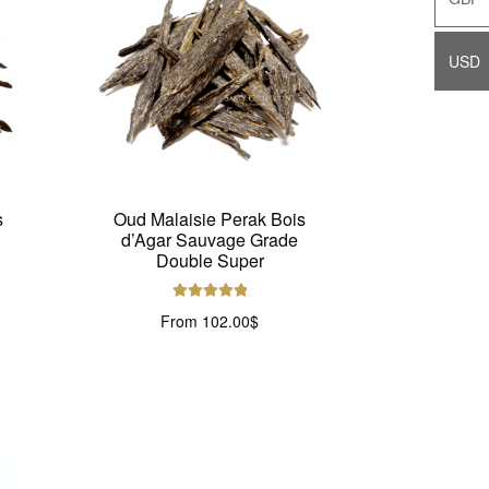
USD
USD
s
Oud Malaisie Perak Bois
d’Agar Sauvage Grade
Double Super
Note
5.00
sur
From
102.00
$
5