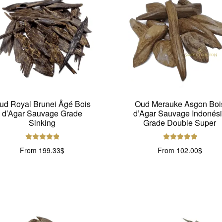
ud Royal Brunei Âgé Bois
Oud Merauke Asgon Boi
d’Agar Sauvage Grade
d’Agar Sauvage Indonés
Sinking
Grade Double Super
Note
5.00
sur
Note
5.00
sur
From
199.33
$
From
102.00
$
5
5