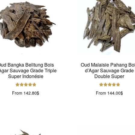
ud Bangka Belitung Bois
Oud Malaisie Pahang Bo
Agar Sauvage Grade Triple
d’Agar Sauvage Grade
Super Indonésie
Double Super
Note
5.00
sur
Note
5.00
sur
From
142.80
$
From
144.00
$
5
5