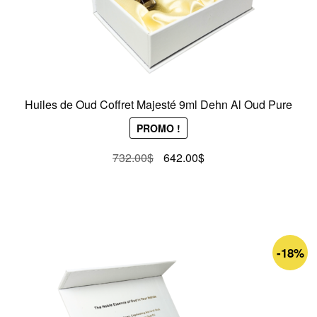
Huiles de Oud Coffret Majesté 9ml Dehn Al Oud Pure
PROMO !
Le
Le
732.00
$
642.00
$
prix
prix
initial
actuel
était :
est :
732.00$.
642.00$.
-18%