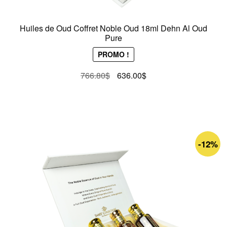
Huiles de Oud Coffret Noble Oud 18ml Dehn Al Oud
Pure
PROMO !
Le
Le
766.80
$
636.00
$
prix
prix
initial
actuel
était :
est :
766.80$.
636.00$.
-12%