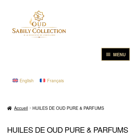
Aller
Aller
à
au
la
contenu
navigation
MENU
ACCUEIL
English
Français
HUILES DE OUD PURE & PARFUMS
LES ENCENS D’EXCELLENCE
Accueil
HUILES DE OUD PURE & PARFUMS
COFFRETS CADEAUX ET DECOUVERTE
HUILES DE OUD PURE & PARFUMS
ECHANTILLONS DE OUD