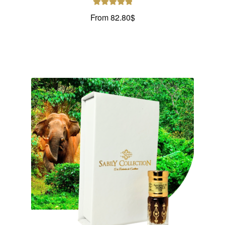
Note
5.00
sur
From
82.80
$
5