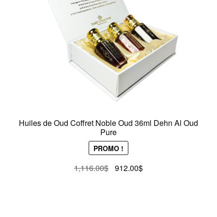
Huiles de Oud Coffret Noble Oud 36ml Dehn Al Oud
Pure
PROMO !
Le
Le
1,116.00
$
912.00
$
prix
prix
initial
actuel
était :
est :
1,116.00$.
912.00$.