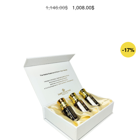
Le
Le
1,146.00
$
1,008.00
$
prix
prix
initial
actuel
était :
est :
1,146.00$.
1,008.00$.
-17%