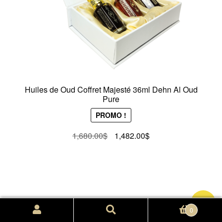
Huiles de Oud Coffret Majesté 36ml Dehn Al Oud
Pure
PROMO !
Le
Le
1,680.00
$
1,482.00
$
prix
prix
initial
actuel
était :
est :
1,680.00$.
1,482.00$.
-12%
Recherche
Recherche
0
pour :