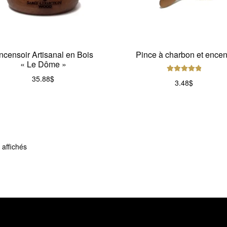
ncensoir Artisanal en Bois
Pince à charbon et ence
« Le Dôme »
35.88
$
Note
5.00
sur
3.48
$
5
Trié
 affichés
du
plus
récent
au
plus
ancien