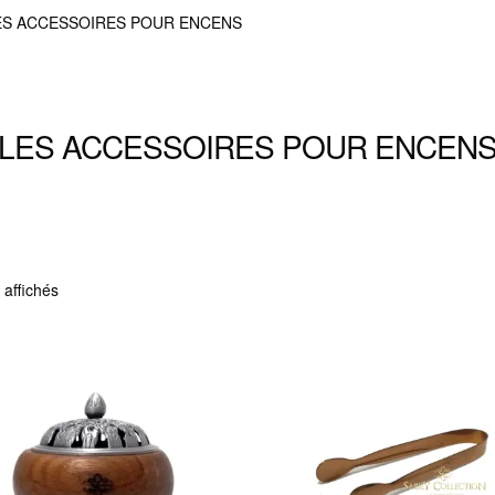
ES ACCESSOIRES POUR ENCENS
LES ACCESSOIRES POUR ENCEN
Trié
 affichés
du
plus
récent
au
plus
ancien