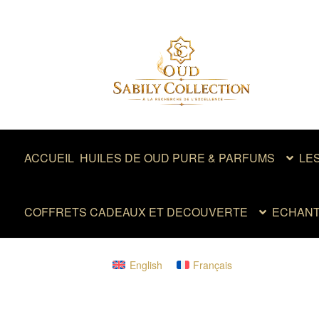
Aller
Aller
à
au
la
contenu
navigation
ACCUEIL
HUILES DE OUD PURE & PARFUMS
LE
COFFRETS CADEAUX ET DECOUVERTE
ECHANT
English
Français