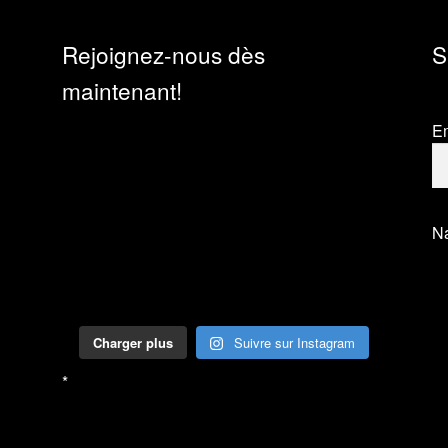
Rejoignez-nous dès
S
maintenant!
Em
N
Charger plus
Suivre sur Instagram
*